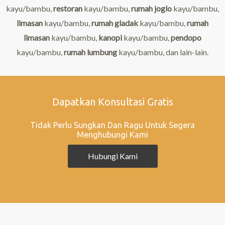
kayu/
bambu
,
restoran
kayu/
bambu
,
rumah joglo
kayu/
bambu
,
limasan
kayu/
bambu
,
rumah gladak
kayu/
bambu
,
rumah
limasan
kayu/
bambu
,
kanopi
kayu/
bambu
,
pendopo
kayu/
bambu
,
rumah lumbung
kayu/
bambu
, dan lain-lain.
Dapatkan Konsultasi Gratis
Tidak Perlu Sungkan Dan Ragu Untuk Segera
Menghubungi Kami
Hubungi Kami