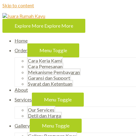
Skip to content
Explore More
Explore More
Home
Order
Menu Toggle
Cara Kerja Kami
Cara Pemesanan
Mekanisme Pembayaran
Garansi dan Support
Syarat dan Ketentuan
About
Services
Menu Toggle
Our Services
Detil dan Harga
Gallery
Menu Toggle
Gallery Bangunan Kayu