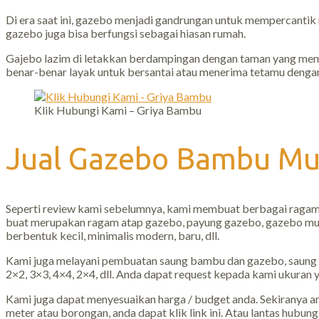
Di era saat ini, gazebo menjadi gandrungan untuk mempercanti
gazebo juga bisa berfungsi sebagai hiasan rumah.
Gajebo lazim di letakkan berdampingan dengan taman yang mem
benar-benar layak untuk bersantai atau menerima tetamu dengan
Klik Hubungi Kami – Griya Bambu
Jual Gazebo Bambu Mu
Seperti review kami sebelumnya, kami membuat berbagai ragam v
buat merupakan ragam atap gazebo, payung gazebo, gazebo mushol
berbentuk kecil, minimalis modern, baru, dll.
Kami juga melayani pembuatan saung bambu dan gazebo, saung
2×2, 3×3, 4×4, 2×4, dll. Anda dapat request kepada kami ukuran 
Kami juga dapat menyesuaikan harga / budget anda. Sekiranya a
meter atau borongan, anda dapat klik link ini. Atau lantas hubung