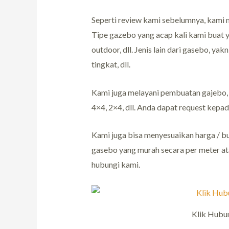
Seperti review kami sebelumnya, kami m
Tipe gazebo yang acap kali kami buat
outdoor, dll. Jenis lain dari gasebo, y
tingkat, dll.
Kami juga melayani pembuatan gajebo, 
4×4, 2×4, dll. Anda dapat request kepa
Kami juga bisa menyesuaikan harga / bu
gasebo yang murah secara per meter ata
hubungi kami.
Klik Hubu