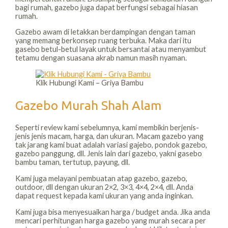
bagi rumah, gazebo juga dapat berfungsi sebagai hiasan
rumah.
Gazebo awam di letakkan berdampingan dengan taman
yang memang berkonsep ruang terbuka. Maka dari itu
gasebo betul-betul layak untuk bersantai atau menyambut
tetamu dengan suasana akrab namun masih nyaman.
Klik Hubungi Kami – Griya Bambu
Gazebo Murah Shah Alam
Seperti review kami sebelumnya, kami membikin berjenis-
jenis jenis macam, harga, dan ukuran. Macam gazebo yang
tak jarang kami buat adalah variasi gajebo, pondok gazebo,
gazebo panggung, dll. Jenis lain dari gazebo, yakni gasebo
bambu taman, tertutup, payung, dll.
Kami juga melayani pembuatan atap gazebo, gazebo,
outdoor, dll dengan ukuran 2×2, 3×3, 4×4, 2×4, dll. Anda
dapat request kepada kami ukuran yang anda inginkan.
Kami juga bisa menyesuaikan harga / budget anda. Jika anda
mencari perhitungan harga gazebo yang murah secara per