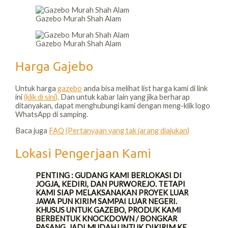
Gazebo Murah Shah Alam
Gazebo Murah Shah Alam
Harga Gajebo
Untuk harga
gazebo
anda bisa melihat list harga kami di link
ini
(klik di sini)
. Dan untuk kabar lain yang jika berharap
ditanyakan, dapat menghubungi kami dengan meng-klik logo
WhatsApp di samping.
Baca juga
FAQ (Pertanyaan yang tak jarang diajukan)
Lokasi Pengerjaan Kami
PENTING : GUDANG KAMI BERLOKASI DI
JOGJA, KEDIRI, DAN PURWOREJO. TETAPI
KAMI SIAP MELAKSANAKAN PROYEK LUAR
JAWA PUN KIRIM SAMPAI LUAR NEGERI.
KHUSUS UNTUK GAZEBO, PRODUK KAMI
BERBENTUK KNOCKDOWN / BONGKAR
PASANG. JADI MUDAH UNTUK DIKIRIM KE