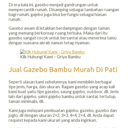
Di era kala ini, gasebo menjadi gandrungan untuk
mempercantik rumah. Disamping sebagai tambahan ruangan
bagi rumah, gajebo juga bisa berfungsi sebagai hiasan
rumah.
Gasebo awam di letakkan berdampingan dengan taman
yang memang berkonsep ruang terbuka. Maka dari itu
gasebo sangat cocok untuk bersantai atau menerima tamu
dengan suasana akrab namun tetap nyaman.
Klik Hubungi Kami – Griya Bambu
Jual Gazebo Bambu Murah Di Pati
Seperti ulasan kami sebelumnya, kami membikin berbagai
tipe jenis, harga, dan ukuran. Ragam gasebo yang acap kali
kami buat yaitu tipe gasebo, saung gajebo, outdoor, dll. Jenis
lain dari gajebo, yakni gajebo bambu untuk santai, tertutup,
taman minimalis, dll.
Kami juga melayani pembuatan gajebo, gazebo, gazebo dan
joglo, dll dengan ukuran 2×2, 3×3, 4×4, 2×4, dll. Anda dapat
request kepada kami ukuran yang anda inginkan.